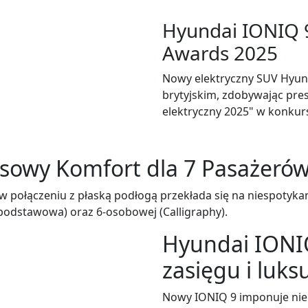
Hyundai IONIQ 9
Awards 2025
Nowy elektryczny SUV Hyund
brytyjskim, zdobywając pr
elektryczny 2025" w konku
susowy Komfort dla 7 Pasażeró
o w połączeniu z płaską podłogą przekłada się na niespotyk
(podstawowa) oraz 6-osobowej (Calligraphy).
Hyundai IONIQ
zasięgu i luks
Nowy IONIQ 9 imponuje nie 