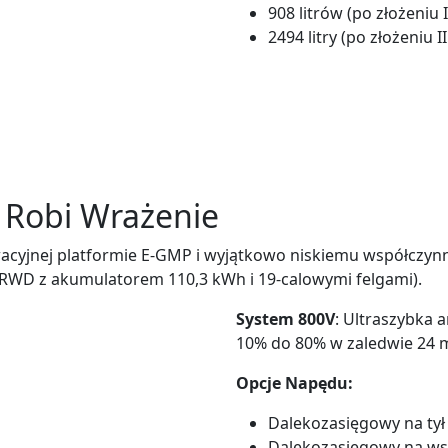
908 litrów (po złożeniu I
2494 litry (po złożeniu I
y Robi Wrażenie
owacyjnej platformie E-GMP i wyjątkowo niskiemu współczyn
 RWD z akumulatorem 110,3 kWh i 19-calowymi felgami).
System 800V
: Ultraszybka 
10% do 80% w zaledwie 24 m
Opcje Napędu:
Dalekozasięgowy na tył
Dalekozasięgowy na wsz