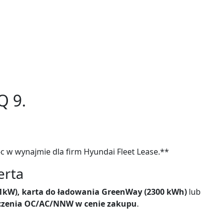
Q 9.
-c w wynajmie dla firm Hyundai Fleet Lease.**
erta
1kW), karta do ładowania GreenWay (2300 kWh)
lub
eczenia OC/AC/NNW w cenie zakupu
.