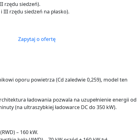
II rzędu siedzeń).
I i III rzędu siedzeń na płasko).
Zapytaj o ofertę
nikowi oporu powietrza (Cd zaledwie 0,259), model ten
architektura ładowania pozwala na uzupełnienie energii od
inuty (na ultraszybkiej ładowarce DC do 350 kW).
 (RWD) – 160 kW.
ystkie koła (AWD) – 70 kW przód + 160 kW tył.