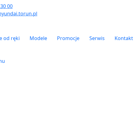
 30 00
yundai.torun.pl
- top
 od ręki
Modele
Promocje
Serwis
Kontakt
onu