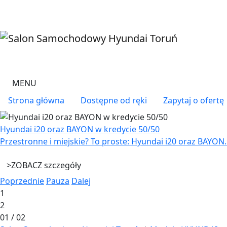
Przejdź do treści
MENU
Menu right
Strona główna
Dostępne od ręki
Zapytaj o ofertę
Hyundai i20 oraz BAYON w kredycie 50/50
Przestronne i miejskie? To proste: Hyundai i20 oraz BAYON.
>
ZOBACZ szczegóły
Poprzednie
Pauza
Dalej
1
2
01
/
02