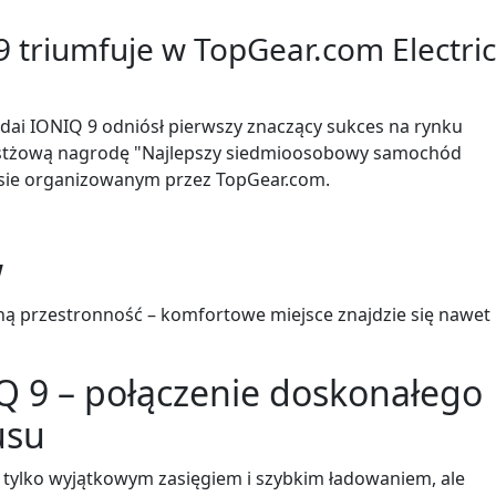
 triumfuje w TopGear.com Electric
ai IONIQ 9 odniósł pierwszy znaczący sukces na rynku
estżową nagrodę "Najlepszy siedmioosobowy samochód
rsie organizowanym przez TopGear.com.
w
aną przestronność – komfortowe miejsce znajdzie się nawet
 9 – połączenie doskonałego
usu
tylko wyjątkowym zasięgiem i szybkim ładowaniem, ale