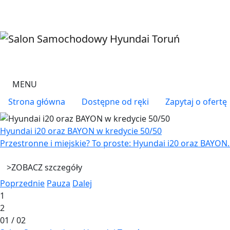
Przejdź do treści
MENU
Menu right
Strona główna
Dostępne od ręki
Zapytaj o ofertę
Hyundai i20 oraz BAYON w kredycie 50/50
Przestronne i miejskie? To proste: Hyundai i20 oraz BAYON.
>
ZOBACZ szczegóły
Poprzednie
Pauza
Dalej
1
2
01
/
02