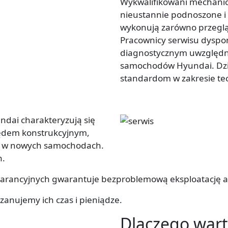
Wykwalifikowani mechanicy
nieustannie podnoszone i 
wykonują zarówno przegląd
Pracownicy serwisu dyspo
diagnostycznym uwzględn
samochodów Hyundai. Dzię
standardom w zakresie t
ndai charakteryzują się
lędem konstrukcyjnym,
ne w nowych samochodach.
h.
arancyjnych gwarantuje bezproblemową eksploatację auta
zanujemy ich czas i pieniądze.
Dlaczego wart