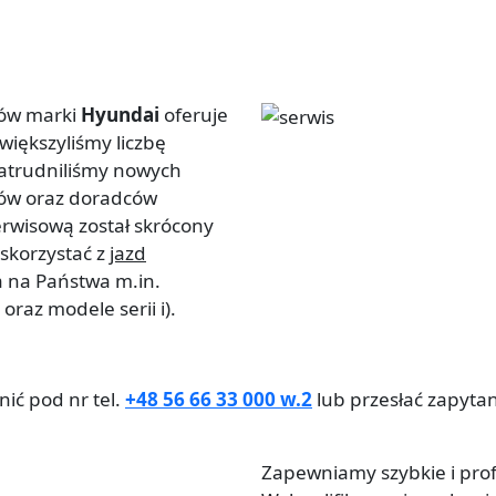
ów marki
Hyundai
oferuje
większyliśmy liczbę
 zatrudniliśmy nowych
riów oraz doradców
erwisową został skrócony
skorzystać z
jazd
 na Państwa m.in.
az modele serii i).
ić pod nr tel.
+48 56 66 33 000 w.2
lub przesłać zapyta
Zapewniamy szybkie i pro