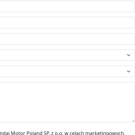
Wyrażam zgodę na przetwarzanie moich danych osobowych przez firmę SMH Toruń, autoryzowanego dealera Hyundai Motor Poland SP. z o.o, w celach marketingowych.