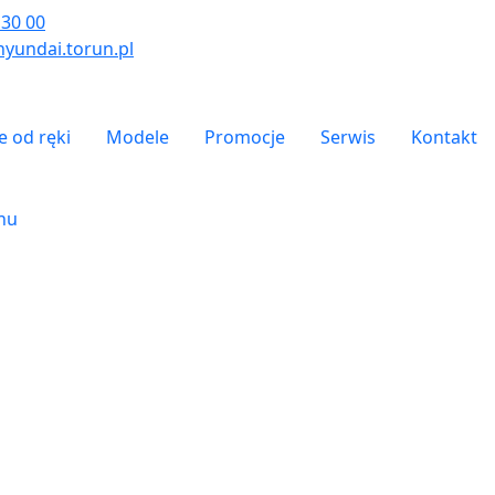
 30 00
yundai.torun.pl
- top
 od ręki
Modele
Promocje
Serwis
Kontakt
onu