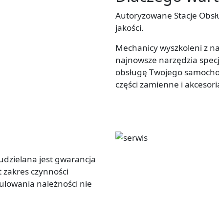
Autoryzowane Stacje Obsł
jakości.
Mechanicy wyszkoleni z n
najnowsze narzędzia specj
obsługę Twojego samochod
części zamienne i akcesor
dzielana jest gwarancja
t zakres czynności
lowania należności nie