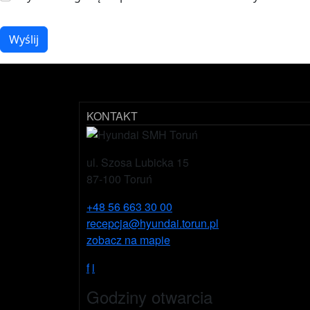
Wyślij
KONTAKT
ul. Szosa Lubicka 15
87-100 Toruń
+48 56 663 30 00
recepcja@hyundai.torun.pl
zobacz na mapie
f
i
Godziny otwarcia