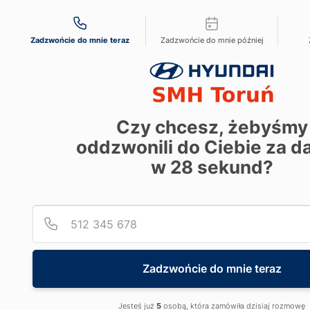
Przejdź do treści
Możliwości kontaktu
+48 56 663 30 00
Zadzwońcie do mnie teraz
Zadzwońcie do mnie później
recepcja@hyundai.torun.pl
szukaj
f
i
Menu - top
Dostępne od ręki
Modele
Promocje
Serwis
Czy chcesz, żebyśmy
Kontakt
oddzwonili do Ciebie za 
w
28
sekund?
MENU
Menu right
Strona główna
Dostępne od ręki
Zapytaj o ofertę
Jazda testowa
Godziny otwarcia
Lokalizacja salonu
Zadzwońcie do mnie teraz
Hyundai i20 oraz BAYON w kredycie 50/50
Przestronne i miejskie? To proste: Hyundai i20 oraz BAYON.
Jesteś już
5
osobą, która zamówiła dzisiaj rozmowę