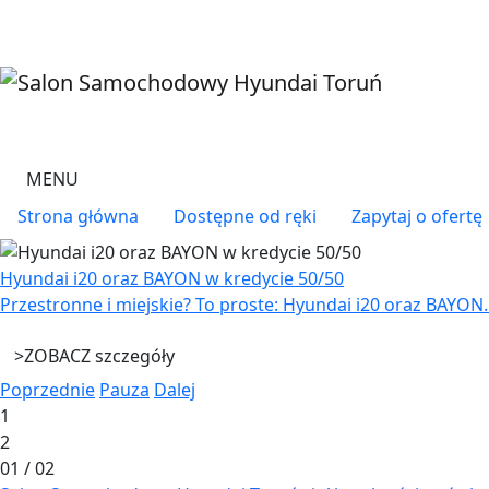
Przejdź do treści
MENU
Menu right
Strona główna
Dostępne od ręki
Zapytaj o ofertę
Hyundai i20 oraz BAYON w kredycie 50/50
Przestronne i miejskie? To proste: Hyundai i20 oraz BAYON.
>
ZOBACZ szczegóły
Poprzednie
Pauza
Dalej
1
2
01
/
02