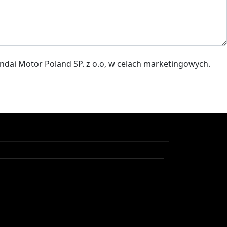
Wyrażam zgodę na przetwarzanie moich danych osobowych przez firmę SMH Toruń, autoryzowanego dealera Hyundai Motor Poland SP. z o.o, w celach marketingowych.