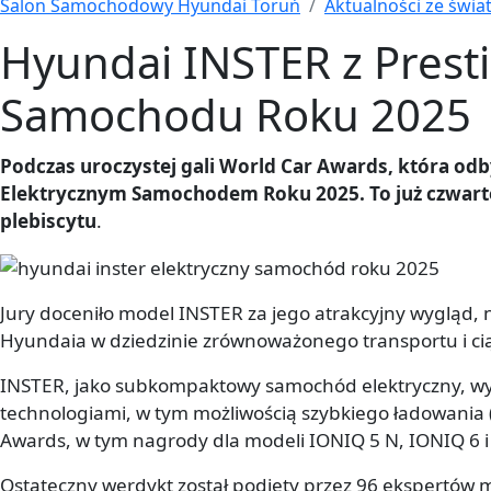
Salon Samochodowy Hyundai Toruń
Aktualności ze świa
Hyundai INSTER z Pres
Samochodu Roku 2025
Podczas uroczystej gali World Car Awards, która od
Elektrycznym Samochodem Roku 2025. To już czwar
plebiscytu
.
Jury doceniło model INSTER za jego atrakcyjny wygląd, 
Hyundaia w dziedzinie zrównoważonego transportu i cią
INSTER, jako subkompaktowy samochód elektryczny, w
technologiami, w tym możliwością szybkiego ładowania 
Awards, w tym nagrody dla modeli IONIQ 5 N, IONIQ 6 i
Ostateczny werdykt został podjęty przez 96 ekspertów 