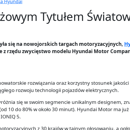
ta Hyundai
tiżowym Tytułem Świato
była się na nowojorskich targach motoryzacyjnych,
Hy
te z rzędu zwycięstwo modelu Hyundai Motor Compa
nowatorskie rozwiązania oraz korzystny stosunek jakośc
głego rozwoju technologii pojazdów elektrycznych.
yróżnia się w swoim segmencie unikalnym designem, z
(od 10 do 80% w około 30 minut). Hyundai Motor ma już
 IONIQ 5.
motoryzacyjnych z 30 krajów w tajnym głosowaniu, a ogł