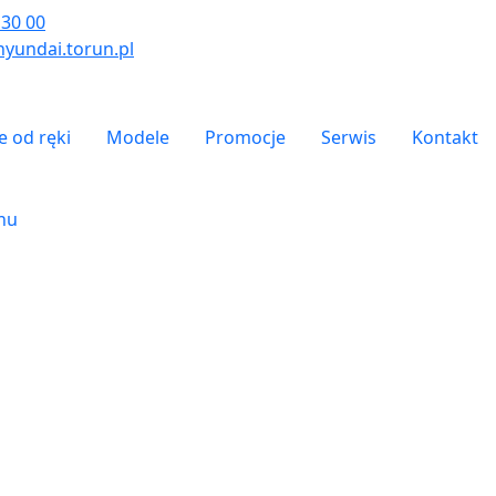
 30 00
yundai.torun.pl
- top
 od ręki
Modele
Promocje
Serwis
Kontakt
onu